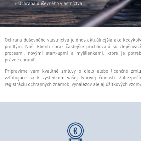
>
Ochrana duševného vlastníctva
Ochrana duševného vlastníctva je dnes aktuálnejšia ako kedykoľ
predtým. Naši klienti čoraz častejšie prichádzajú so zlepšovac
procesmi, novými start-upmi a myšlienkami, ktoré je potre
právne chrániť.
Pripravíme vám kvalitné zmluvy o dielo alebo licenčné zmlu
vzťahujúce sa k výsledkom vašej tvorivej činnosti. Zabezpeč
registráciu ochranných známok, vynálezov ale aj úžitkových vzorov