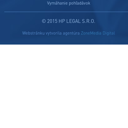
Vymáhanie pohľadávok
© 2015 HP LEGAL S.R.O.
Webstránku vytvorila agentúra
ZoneMedia Digital