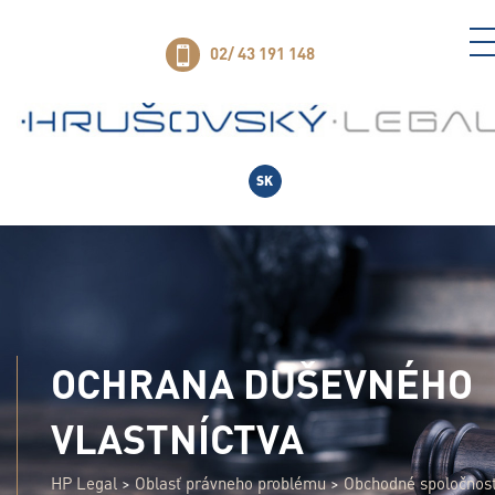
02/ 43 191 148
SK
OCHRANA DUŠEVNÉHO
VLASTNÍCTVA
HP Legal
>
Oblasť právneho problému
>
Obchodné spoločnost