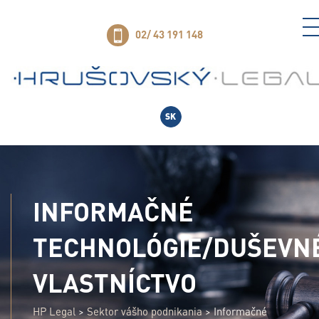
02/ 43 191 148
SK
INFORMAČNÉ
TECHNOLÓGIE/DUŠEVN
VLASTNÍCTVO
HP Legal
>
Sektor vášho podnikania
>
Informačné