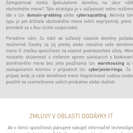
Zaregistroval niekto špekulatívne doménu na úkor váš
obchodného mena? Táto stratégia je v súčasnosti veľmi rozšíren
Ide o tzv.
domain-grabbing
alebo
cybersquatting
. Aktivita toh
typu je pre držiteľa obchodného mena veľmi nepríjemná, preto 
potrebné sa s ňou rýchlo vysporiadať.
Poradíme vám, čo robiť ak súčasný vlastník domény požadu
neúmerné čiastky za jej predaj alebo zneužíva vaše doméno
meno či značku spoločnosti na vlastné podnikateľské účely. Má
rozsiahle skúsenosti s riešením sporov súvisiacich s blokovan
doménového mena bez jeho používania tzv.
warehousing
aj 
zastupovaním klientov v prípadoch tzv.
cyberjesterringu
, čo 
prípad, kedy je vaše doménové meno (registrované cudzou osobo
použité na zosmiešnenie vašich produktov alebo služieb.
ZMLUVY V OBLASTI DODÁVKY IT
Ak v rámci spoločnosti plánujete nakúpiť informačné technológie