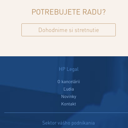
POTREBUJETE RADU?
Dohodnime si stretnutie
HP Legal
O kancelárii
Ľudia
Novinky
Kontakt
Sektor vášho podnikania