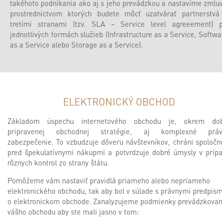
takéhoto podnikania ako aj s jeho prevádzkou a nastavíme zmluv
prostredníctvom ktorých budete môcť uzatvárať partnerstvá
tretími stranami (tzv. SLA – Service level agreeement) p
jednotlivých formách služieb (Infrastructure as a Service, Softwa
as a Service alebo Storage as a Service).
ELEKTRONICKÝ OBCHOD
Základom úspechu internetového obchodu je, okrem do
pripravenej obchodnej stratégie, aj komplexné práv
zabezpečenie. To vzbudzuje dôveru návštevníkov, chráni spoločn
pred špekulatívnymi nákupmi a potvrdzuje dobré úmysly v príp
rôznych kontrol zo strany štátu.
Pomôžeme vám nastaviť pravidlá priameho alebo nepriameho
elektronického obchodu, tak aby bol v súlade s právnymi predpism
o elektronickom obchode. Zanalyzujeme podmienky prevádzkovan
vášho obchodu aby ste mali jasno v tom: