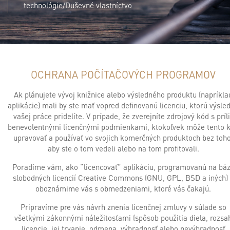
technológie/Duševné vlastníctvo
OCHRANA POČÍTAČOVÝCH PROGRAMOV
Ak plánujete vývoj knižnice alebo výsledného produktu (napríkla
aplikácie) mali by ste mať vopred definovanú licenciu, ktorú výsle
vašej práce pridelíte. V prípade, že zverejníte zdrojový kód s príl
benevolentnými licenčnými podmienkami, ktokoľvek môže tento 
upravovať a používať vo svojich komerčných produktoch bez toho
aby ste o tom vedeli alebo na tom profitovali.
Poradíme vám, ako “licencovať” aplikáciu, programovanú na bá
slobodných licencií Creative Commons (GNU, GPL, BSD a iných)
oboznámime vás s obmedzeniami, ktoré vás čakajú.
Pripravíme pre vás návrh znenia licenčnej zmluvy v súlade so
všetkými zákonnými náležitosťami (spôsob použitia diela, rozsa
licencie, jej trvanie, odmena, výhradnosť alebo nevýhradnosť