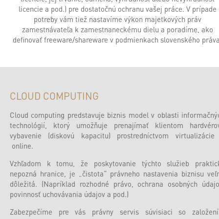
licencie a pod.) pre dostatočnú ochranu vašej práce. V prípade
potreby vám tiež nastavíme výkon majetkových práv
zamestnávateľa k zamestnaneckému dielu a poradíme, ako
definovať freeware/shareware v podmienkach slovenského práva
CLOUD COMPUTING
Cloud computing predstavuje biznis model v oblasti informačný
technológií, ktorý umožňuje prenajímať klientom hardvéro
vybavenie (diskovú kapacitu) prostredníctvom virtualizácie
online.
Vzhľadom k tomu, že poskytovanie týchto služieb praktic
nepozná hranice, je „čistota“ právneho nastavenia biznisu veľ
dôležitá. (Napríklad rozhodné právo, ochrana osobných údajo
povinnosť uchovávania údajov a pod.)
Zabezpečíme pre vás právny servis súvisiaci so založen