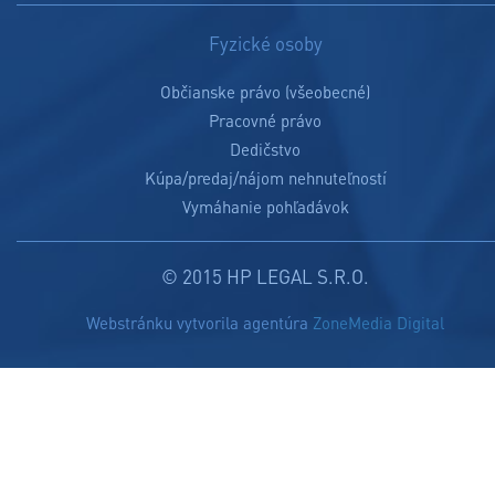
Fyzické osoby
Občianske právo (všeobecné)
Pracovné právo
Dedičstvo
Kúpa/predaj/nájom nehnuteľností
Vymáhanie pohľadávok
© 2015 HP LEGAL S.R.O.
Webstránku vytvorila agentúra
ZoneMedia Digital